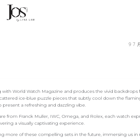
9 7 
ing with World Watch Magazine and produces the vivid backdrops f
cattered ice-blue puzzle pieces that subtly cool down the flami
o present a refreshing and dazzling vibe.
are from Franck Muller, IWC, Omega, and Rolex, each watch expre
vering a visually captivating experience.
ng more of these compelling sets in the future, immersing us in 