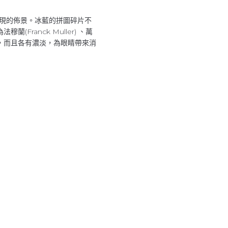
活現的佈景。冰藍的拼圖碎片不
anck Muller) 、萬
的面貌，而且各有濃淡，為眼睛帶來消