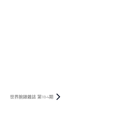
世界腕錶雜誌 第184期