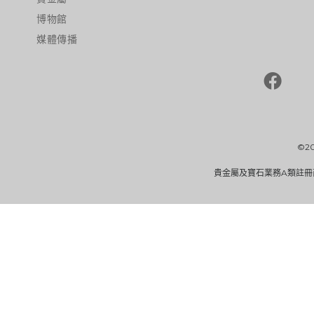
博物館
媒體傳播
©2
貴金屬及寶石業務A類註冊商（