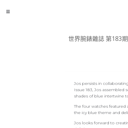
世界腕錶雜誌 第183期
Jos persists in collaborat
Issue 183, Jos assembled s
shades of blue intertwine t
The four watches featured 
the icy blue theme and deli
Jos looks forward to creati