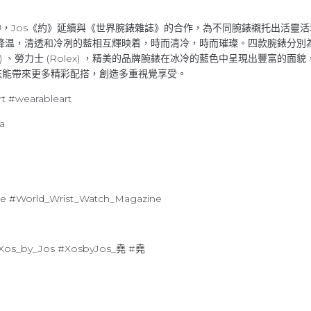
中，Jos《約》延續與《世界腕錶雜誌》的合作，為不同腕錶襯托出活靈
，清透和冷冽的藍相互輝映着，時而清冷，時而璀璨。四款腕錶分別為法穆蘭(Fr
ega) 、勞力士 (Rolex) ，精美的品牌腕錶在冰冷的藍色中呈現出豐富
來能帶來更多精彩配搭，創造多重視覺享受。
t #wearableart
a
e #World_Wrist_Watch_Magazine
Xos_by_Jos #XosbyJos_堯 #堯