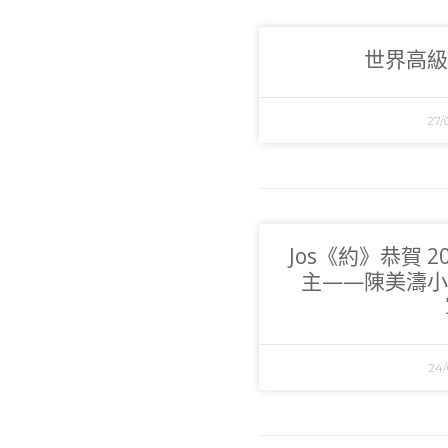
世界高級
27/
Jos《約》恭賀 
主——陳美濤小
24/