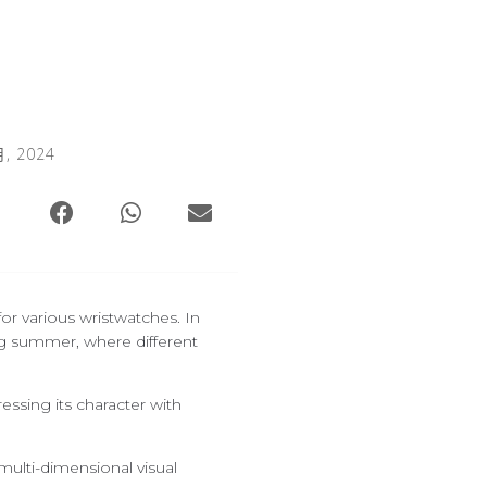
月, 2024
or various wristwatches. In
ng summer, where different
ssing its character with
multi-dimensional visual