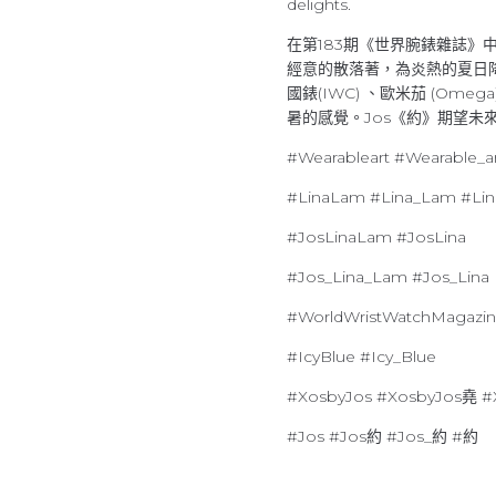
delights.
在第183期《世界腕錶雜誌》
經意的散落著，為炎熱的夏日降温
國錶(IWC) 、歐米茄 (Om
暑的感覺。Jos《約》期望未
#Wearableart #Wearable_ar
#LinaLam #Lina_Lam #Lin
#JosLinaLam #JosLina
#Jos_Lina_Lam #Jos_Lina
#WorldWristWatchMagazin
#IcyBlue #Icy_Blue
#XosbyJos #XosbyJos堯 #
#Jos #Jos約 #Jos_約 #約