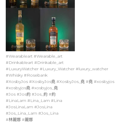
#Wearableart
#Wearable_art
#Drinkableart
#Drinkable_art
#LuxuryWatcher
#Luxury_Watcher
#luxury_watcher
#Whisky
#Rosebank
#XosbyJos
#XosbyJos堯
#XosbyJos_堯
#堯
#xosbyjos
#xosbyjos堯
#xosbyjos_堯
#Jos
#Jos約
#Jos_約
#約
#LinaLam
#Lina_Lam
#Lina
#JosLinaLam
#JosLina
#Jos_Lina_Lam
#Jos_Lina
#林麗娜
#麗娜