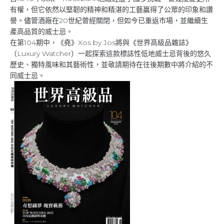
有權，但它依然以堅韌的精神和精湛的工藝贏得了公眾的印象和讚
譽。儘管酒廠在20世紀曾經關閉，但如今已重返市場，並繼續生
產高品質的威士忌。
在第104期中，《堯》Xos by Jos將與《世界高級品雜誌》
（Luxury Watcher）一起探索這款標誌性低地威士忌背後的悠久
歷史、獨特風味和其藝術性，並敬請期待在往後期數中將介紹的不
同威士忌。