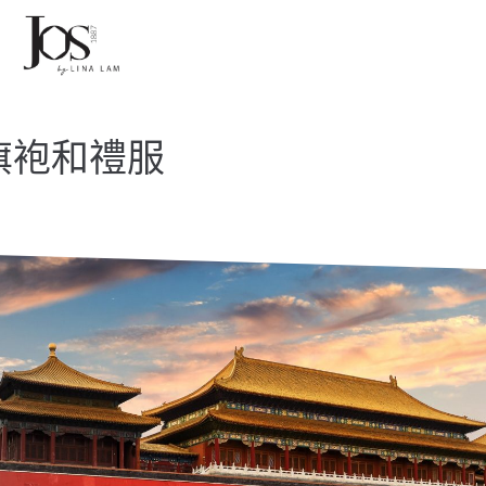
旗袍和禮服