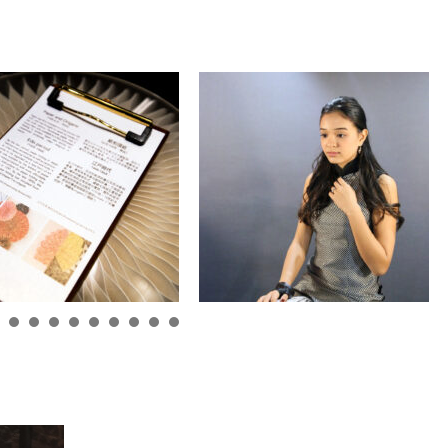
1
2
3
4
5
6
7
8
9
1
1
1
0
1
2