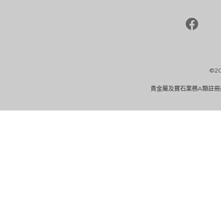
©2
貴金屬及寶石業務A類註冊商（