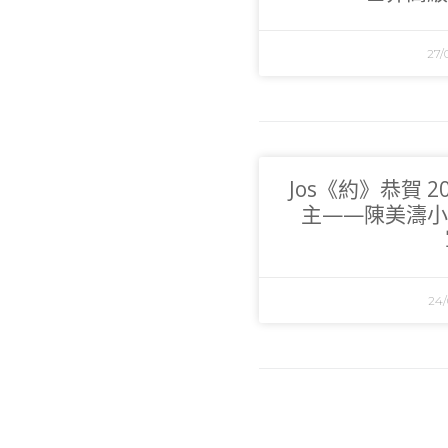
27/
Jos《約》恭賀 
主——陳美濤小
24/