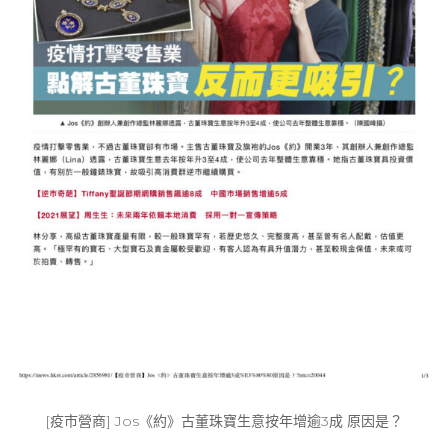
[疫市營商] Jos《約》古董珠寶⽣意按年增逾3成 原因是？