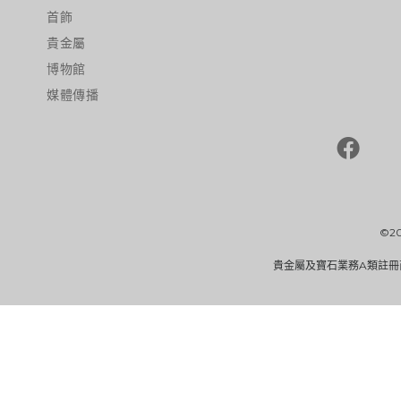
首飾
貴金屬
博物館
媒體傳播
©2
貴金屬及寶石業務A類註冊商（