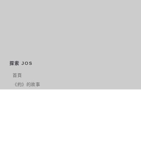
探索 JOS
首頁
《約》的故事
見證
旗袍和禮服
古董和禮品
首飾
貴金屬
博物館